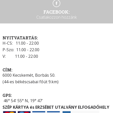
FACEBOOK:
Csatlakozzon hozzánk
NYITVATARTÁS:
H-CS: 11.00 - 22.00
P-Szo: 11.00 - 22.00
V: 11.00 - 22.00
CÍM:
6000 Kecskemét, Borbás 50.
(44-es békéscsabai főút 9.km)
GPS:
46° 54' 55° N, 19° 47'
SZÉP KÁRTYA és ERZSÉBET UTALVÁNY ELFOGADÓHELY