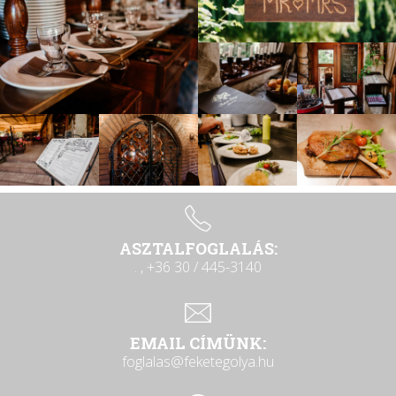
ASZTALFOGLALÁS:
. , +36 30 / 445-3140
EMAIL CÍMÜNK:
foglalas@feketegolya.hu