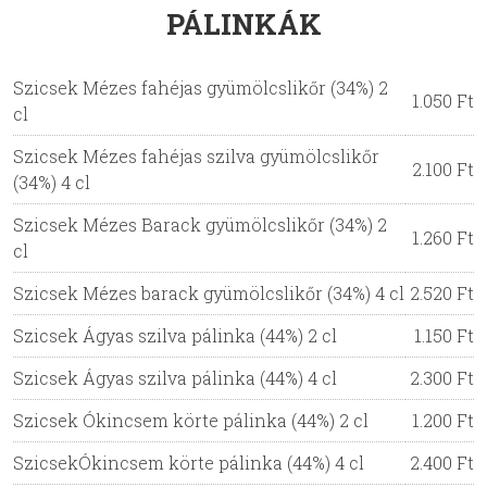
PÁLINKÁK
Szicsek Mézes fahéjas gyümölcslikőr (34%) 2
1.050 Ft
cl
Szicsek Mézes fahéjas szilva gyümölcslikőr
2.100 Ft
(34%) 4 cl
Szicsek Mézes Barack gyümölcslikőr (34%) 2
1.260 Ft
cl
Szicsek Mézes barack gyümölcslikőr (34%) 4 cl
2.520 Ft
Szicsek Ágyas szilva pálinka (44%) 2 cl
1.150 Ft
Szicsek Ágyas szilva pálinka (44%) 4 cl
2.300 Ft
Szicsek Ókincsem körte pálinka (44%) 2 cl
1.200 Ft
SzicsekÓkincsem körte pálinka (44%) 4 cl
2.400 Ft