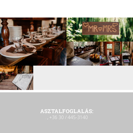
ASZTALFOGLALÁS:
. , +36 30 / 445-3140