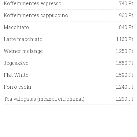
Koffeinmentes espresso
740 Ft
Koffeinmentes cappuccino
960 Ft
Macchiato
840 Ft
Latte macchiato
1.160 Ft
Wiener melange
1.250 Ft
Jegeskávé
1.550 Ft
Flat White
1.590 Ft
Forró csoki
1.240 Ft
Tea válogatás (mézzel, citrommal)
1.290 Ft