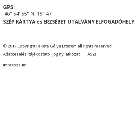
GPS:
46° 54' 55° N, 19° 47'
SZÉP KÁRTYA és ERZSÉBET UTALVÁNY ELFOGADÓHELY
© 2017 Copyright Fekete Gólya Étterem all rights reserved
Adatkezelési tájékoztató
Jog nyilatkozat
ÁSZF
Impresszum