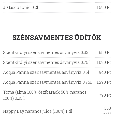
J. Gasco tonic 0,2l
1.590 Ft
SZÉNSAVMENTES ÜDÍTŐK
Szentkirályi szénsavmentes ásványvíz 0,33 l
650 Ft
Szentkirályi szénsavmentes ásványvíz 0,75 l
1.090 Ft
Acqua Panna szénsavmentes ásványvíz 0,5l
940 Ft
Acqua Panna szénsavmentes ásványvíz 0,75L
1.290 Ft
Toma (alma 100%, őszibarack 50%, narancs
790 Ft
100%) 0,25 l
350
Happy Day narancs juice (100%) 1 dl