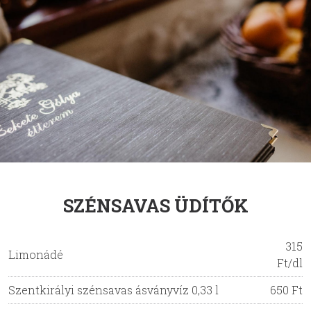
SZÉNSAVAS ÜDÍTŐK
315
Limonádé
Ft/dl
Szentkirályi szénsavas ásványvíz 0,33 l
650 Ft