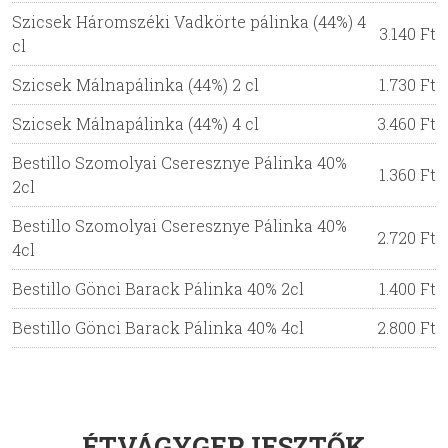
Szicsek Háromszéki Vadkörte pálinka (44%) 4
3.140 Ft
cl
Szicsek Málnapálinka (44%) 2 cl
1.730 Ft
Szicsek Málnapálinka (44%) 4 cl
3.460 Ft
Bestillo Szomolyai Cseresznye Pálinka 40%
1.360 Ft
2cl
Bestillo Szomolyai Cseresznye Pálinka 40%
2.720 Ft
4cl
Bestillo Gönci Barack Pálinka 40% 2cl
1.400 Ft
Bestillo Gönci Barack Pálinka 40% 4cl
2.800 Ft
ÉTVÁGYGERJESZTŐK