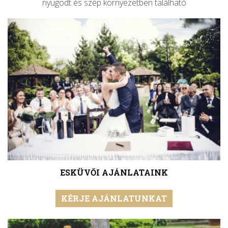
nyugodt és szép környezetben található
ESKÜVŐI AJÁNLATAINK
KÉRJE AJÁNLATUNKAT