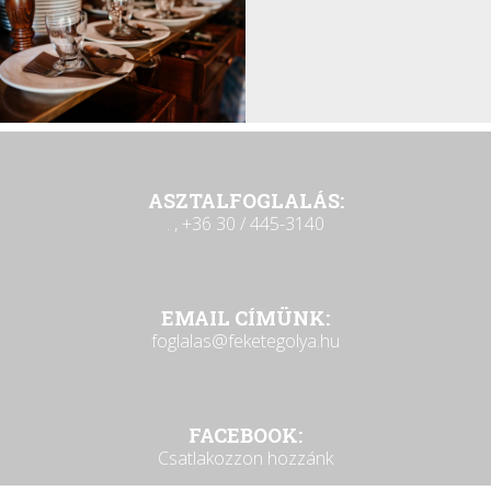
ASZTALFOGLALÁS:
. , +36 30 / 445-3140
EMAIL CÍMÜNK:
foglalas@feketegolya.hu
FACEBOOK:
Csatlakozzon hozzánk